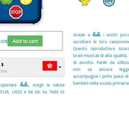
Grazie a
i vostri picc
Add to cart
.00
$
ascoltare le loro canzoncine
Questo riproduttore sicur
brani musicali di alta qualità,
di ascolto. Facile da utiliz
 $
non sa ancora leg
llar
accompagna i primi passi d
bambini nella scuola primaria
cquistare
, scegli la valuta
EUR, USD) e fai clic su “Add to