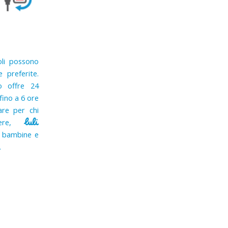
oli possono
 preferite.
o offre 24
 fino a 6 ore
zare per chi
gere,
i bambine e
.