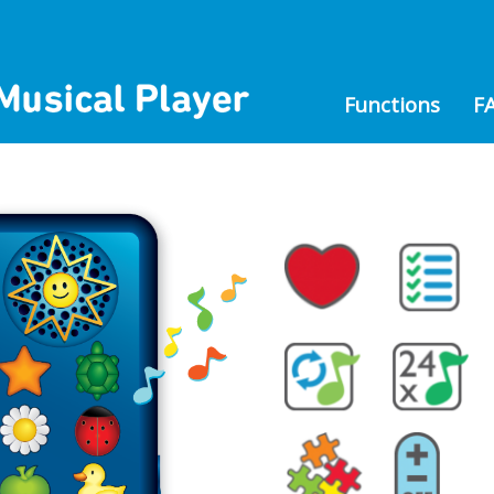
Functions
F