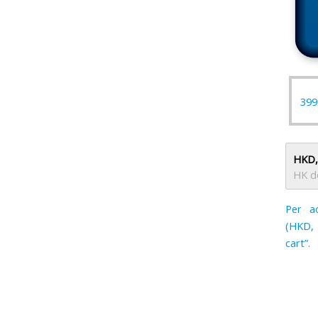
399
HKD,
HK do
Per a
(HKD, 
cart”.